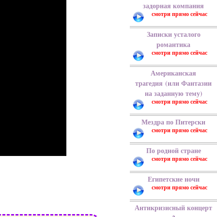
задорная компания
Записки усталого
романтика
Американская
трагедия (или Фантазии
на заданную тему)
Мездра по Питерски
По родной стране
Египетские ночи
Антикризисный концерт