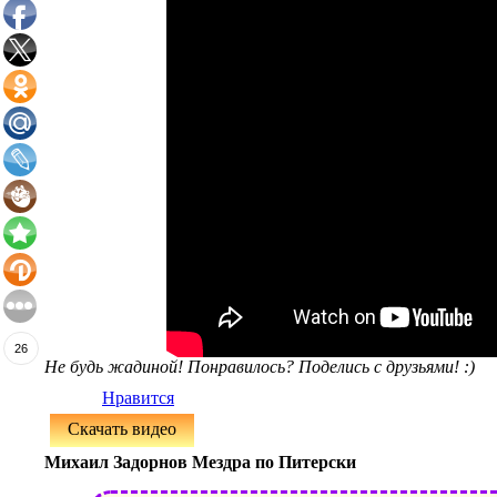
26
Не будь жадиной! Понравилось? Поделись с друзьями! :)
Нравится
Скачать видео
Михаил Задорнов Мездра по Питерски