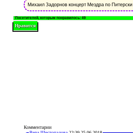
Михаил Задорнов концерт Мездра по Питерски 
49
Вера Шестопалова
22:39 25.06.2018