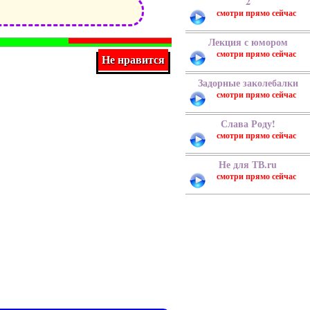
2
Лекция с юмором
Задорные заколебалки
Слава Роду!
Не для ТВ.ru