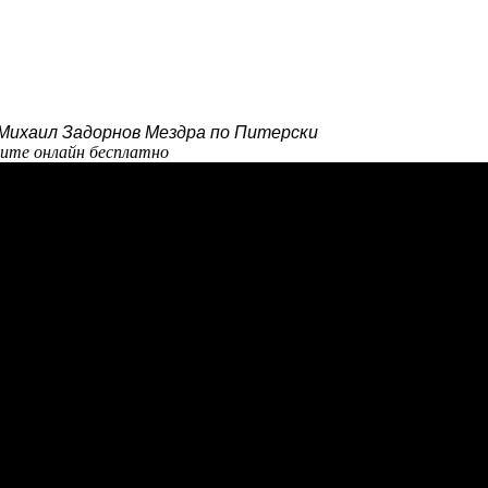
Михаил Задорнов Мездра по Питерски
рите онлайн бесплатно