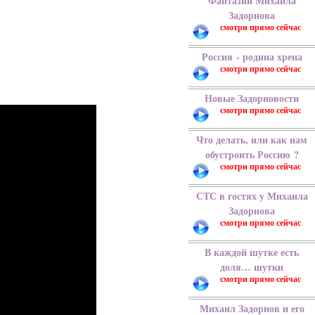
Фантазии Михаила
Задорнова
Россия - родина хрена
Новые Задорновости
Что делать, или как нам
обустроить Россию ?
СТС в гостях у Михаила
Задорнова
В каждой шутке есть
доля… шутки
Михаил Задорнов и его