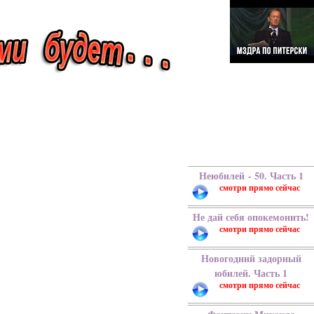
Неюбилей - 50. Часть 1
Не дай себя опокемонить!
Новогодний задорный
юбилей. Часть 1